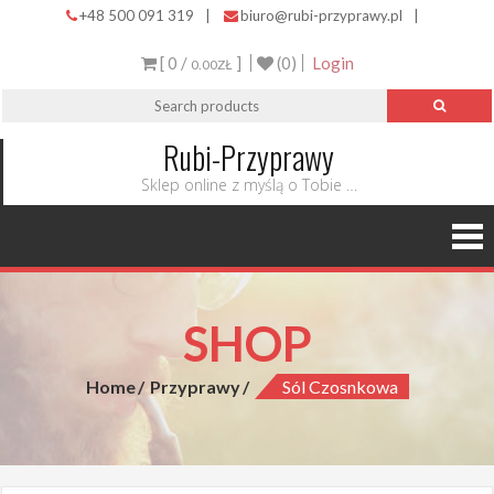
+48 500 091 319
|
biuro@rubi-przyprawy.pl
|
[ 0 /
]
(0)
Login
0.00ZŁ
Rubi-Przyprawy
Sklep online z myślą o Tobie …
SHOP
Home
Przyprawy
Sól Czosnkowa