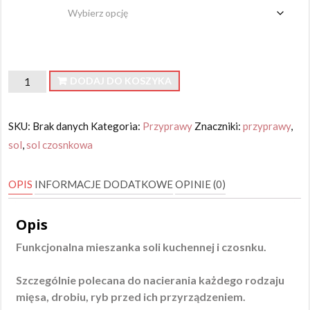
waga
ilość
DODAJ DO KOSZYKA
Sól
czosnkowa
SKU:
Brak danych
Kategoria:
Przyprawy
Znaczniki:
przyprawy
,
sol
,
sol czosnkowa
OPIS
INFORMACJE DODATKOWE
OPINIE (0)
Opis
Funkcjonalna mieszanka soli kuchennej i czosnku.
Szczególnie polecana do nacierania każdego rodzaju
mięsa, drobiu, ryb przed ich przyrządzeniem.