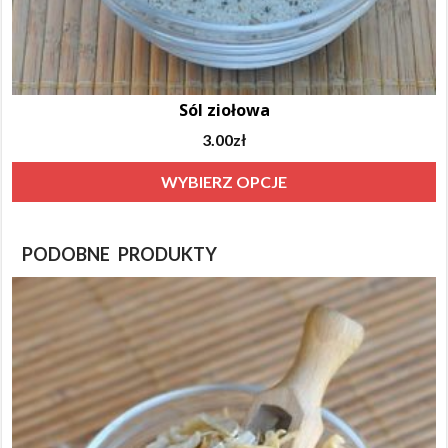
Sól ziołowa
3.00
zł
T
WYBIERZ OPCJE
p
m
PODOBNE PRODUKTY
w
w
O
m
w
n
s
p