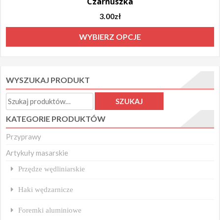
Czarnuszka
3.00
zł
T
WYBIERZ OPCJE
p
m
w
WYSZUKAJ PRODUKT
w
Szukaj:
O
SZUKAJ
m
KATEGORIE PRODUKTÓW
w
Przyprawy
n
s
Artykuły masarskie
p
Przędze wędliniarskie
Haki wędzarnicze
Foremki aluminiowe