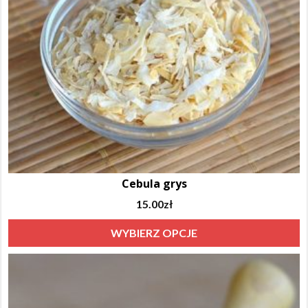
Cebula grys
15.00
zł
T
WYBIERZ OPCJE
p
m
w
w