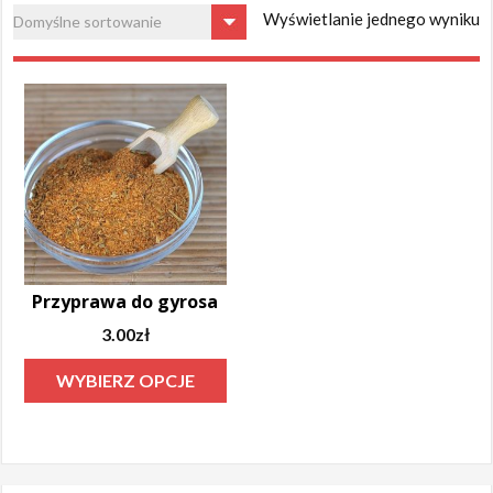
Wyświetlanie jednego wyniku
Przyprawa do gyrosa
3.00
zł
Ten
WYBIERZ OPCJE
produkt
ma
wiele
wariantów.