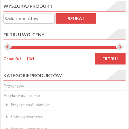
WYSZUKAJ PRODUKT
Opcje
można
Szukaj:
SZUKAJ
wybrać
na
FILTRUJ WG. CENY
stronie
produktu
C
C
Cena:
0zł
—
10zł
FILTRUJ
m
m
KATEGORIE PRODUKTÓW
Przyprawy
Artykuły masarskie
Przędze wędliniarskie
Haki wędzarnicze
Foremki aluminiowe