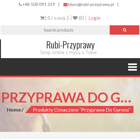
+48 500 091 319
|
biuro@rubi-przyprawy.pl
|
[ 0 /
]
(0)
Login
0.00ZŁ
Rubi-Przyprawy
Sklep online z myślą o Tobie …
PRZYPRAWA DO GYROSA
Home
Produkty Oznaczone “przyprawa Do Gyrosa”