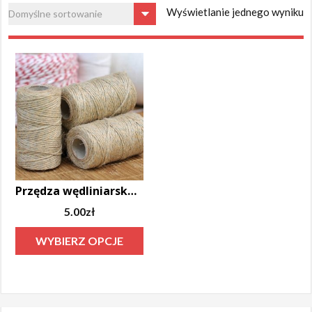
Wyświetlanie jednego wyniku
Przędza wędliniarska szara 100 gram
5.00
zł
Ten
WYBIERZ OPCJE
produkt
ma
wiele
wariantów.