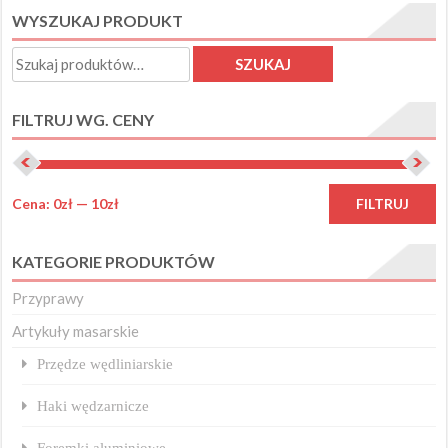
WYSZUKAJ PRODUKT
Opcje
można
Szukaj:
SZUKAJ
wybrać
na
FILTRUJ WG. CENY
stronie
produktu
C
C
Cena:
0zł
—
10zł
FILTRUJ
m
m
KATEGORIE PRODUKTÓW
Przyprawy
Artykuły masarskie
Przędze wędliniarskie
Haki wędzarnicze
Foremki aluminiowe