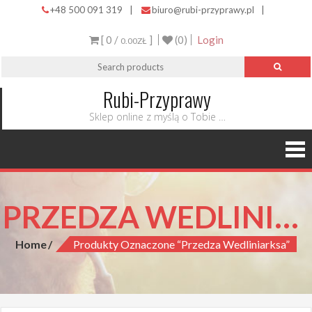
+48 500 091 319
|
biuro@rubi-przyprawy.pl
|
[ 0 /
]
(0)
Login
0.00ZŁ
Rubi-Przyprawy
Sklep online z myślą o Tobie …
PRZEDZA WEDLINIARKSA
Home
Produkty Oznaczone “przedza Wedliniarksa”