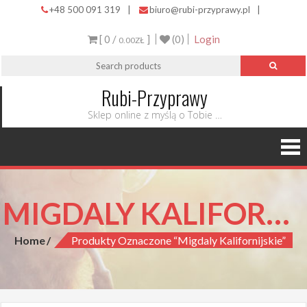
+48 500 091 319
|
biuro@rubi-przyprawy.pl
|
[ 0 /
]
(0)
Login
0.00ZŁ
Rubi-Przyprawy
Sklep online z myślą o Tobie …
MIGDALY KALIFORNIJSKIE
Home
Produkty Oznaczone “migdaly Kalifornijskie”