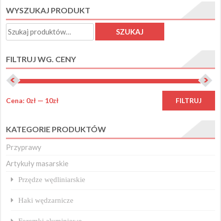
WYSZUKAJ PRODUKT
Opcje
można
Szukaj:
SZUKAJ
wybrać
na
FILTRUJ WG. CENY
stronie
produktu
C
C
Cena:
0zł
—
10zł
FILTRUJ
m
m
KATEGORIE PRODUKTÓW
Przyprawy
Artykuły masarskie
Przędze wędliniarskie
Haki wędzarnicze
Foremki aluminiowe