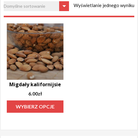
Wyświetlanie jednego wyniku
Migdały kalifornijsie
6.00
zł
Ten
WYBIERZ OPCJE
produkt
ma
wiele
wariantów.