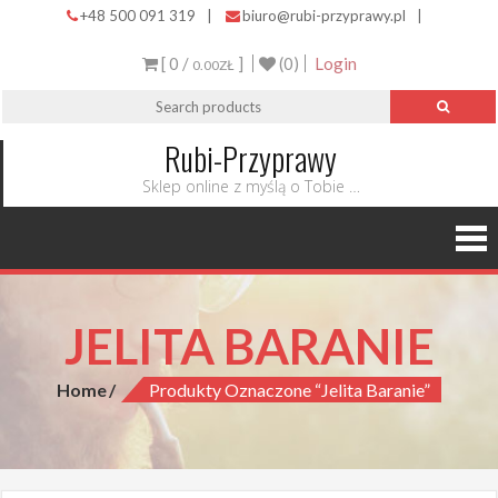
+48 500 091 319
|
biuro@rubi-przyprawy.pl
|
[ 0 /
]
(0)
Login
0.00ZŁ
Rubi-Przyprawy
Sklep online z myślą o Tobie …
JELITA BARANIE
Home
Produkty Oznaczone “jelita Baranie”