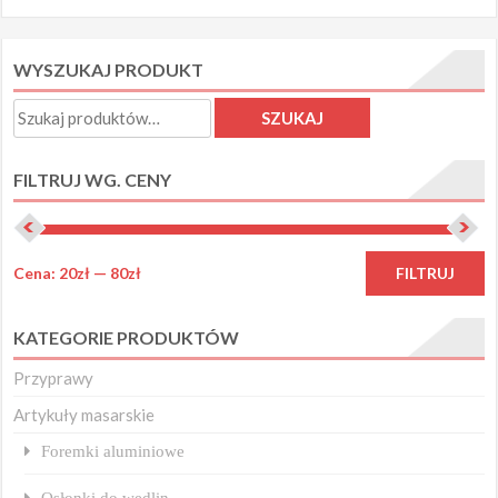
76.00zł
wiele
wiele
wariantów.
waria
WYSZUKAJ PRODUKT
Opcje
Opcje
można
możn
Szukaj:
SZUKAJ
wybrać
wybra
na
na
FILTRUJ WG. CENY
stronie
stron
produktu
produ
C
C
Cena:
20zł
—
80zł
FILTRUJ
m
m
KATEGORIE PRODUKTÓW
Przyprawy
Artykuły masarskie
Foremki aluminiowe
Osłonki do wędlin