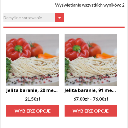
Wyświetlanie wszystkich wyników: 2
Jelita baranie, 20 metrów, kal. 22/24
Jelita baranie, 91 metrów
Zakres
21.50
zł
67.00
zł
76.00
zł
–
cen:
Ten
Ten
WYBIERZ OPCJE
WYBIERZ OPCJE
od
produkt
produ
67.00zł
ma
ma
do