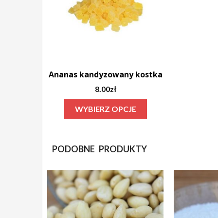
Ananas kandyzowany kostka
8.00
zł
Ten
WYBIERZ OPCJE
produkt
ma
wiele
PODOBNE PRODUKTY
wariantów.
Opcje
można
wybrać
na