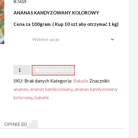
8.50
zł
ANANAS KANDYZOWANY KOLOROWY
Cena za 100gram. ( Kup 10 szt aby otrzymać 1 kg)
waga
ilość
DODAJ DO KOSZYKA
Ananas
SKU:
Brak danych
Kategoria:
Bakalie
Znaczniki:
kandyzowany
ananas
,
ananas kandyzowany
,
ananas kandyzowany
kolorowy
kolorowy
,
bakalie
OPINIE (0)