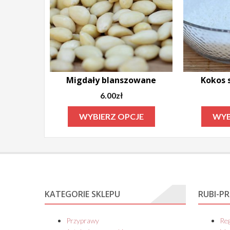
stronie
produktu
Migdały blanszowane
Kokos 
6.00
zł
Ten
WYBIERZ OPCJE
WYB
produkt
ma
wiele
wariantów.
Opcje
KATEGORIE SKLEPU
RUBI-P
można
wybrać
Przyprawy
Re
na