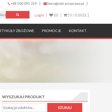
+48 500 091 319
|
biuro@rubi-przyprawy.pl
|
Login
(0)
[ 0 /
0.00ZŁ
]
RTYKUŁY ZBOŻOWE
PROMOCJE
KONTAKT
WYSZUKAJ PRODUKT
Szukaj:
SZUKAJ