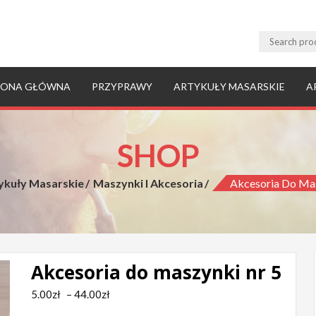
RONA GŁÓWNA
PRZYPRAWY
ARTYKUŁY MASARSKIE
A
SHOP
ykuły Masarskie
Maszynki I Akcesoria
Akcesoria Do Mas
Akcesoria do maszynki nr 5
Zakres
5.00
zł
–
44.00
zł
cen: