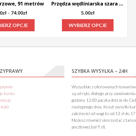
przowe, 91 metrów
Przędza wędliniarska szara 100 gram
Zakres
00
zł
74.00
zł
5.00
zł
–
cen:
Ten
Ten
IERZ OPCJE
WYBIERZ OPCJE
od
produkt
produkt
58.00zł
ma
ma
do
74.00zł
wiele
wiele
wariantów.
wariantów.
Opcje
Opcje
RZYPRAWY
SZYBKA WYSYŁKA – 24H
można
można
wybrać
wybrać
gulamin
Wszystkie z oferowanych towarów
na
na
je konto
są od ręki, dlatego przy zamówieniu
stronie
stronie
omocje
godziny 12.00 paczka dotrze do Cie
produktu
produktu
ntakt
następnego dnia. Koszt wysyłki kur
zależności od wagi to od 13 zł do 17 
Możesz również skorzystać z tańsz
pocztowej (od 9 zł).