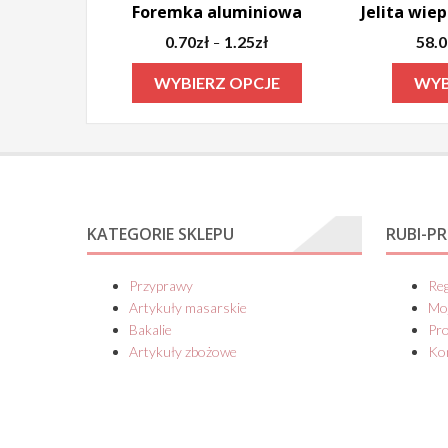
Foremka aluminiowa
Jelita wie
Zakres
0.70
zł
1.25
zł
58.
–
cen:
Ten
WYBIERZ OPCJE
WYB
od
produkt
0.70zł
ma
do
1.25zł
wiele
wariantów.
Opcje
KATEGORIE SKLEPU
RUBI-P
można
wybrać
Przyprawy
Re
na
Artykuły masarskie
Mo
stronie
Bakalie
Pr
produktu
Artykuły zbożowe
Ko