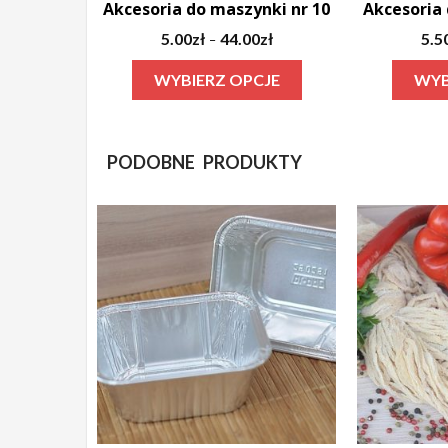
Akcesoria do maszynki nr 10
Akcesoria 
Zakres
5.00
zł
44.00
zł
5.5
–
cen:
Ten
WYBIERZ OPCJE
WYB
od
produkt
5.00zł
ma
do
44.00zł
wiele
PODOBNE PRODUKTY
wariantów.
Opcje
można
wybrać
na
stronie
produktu