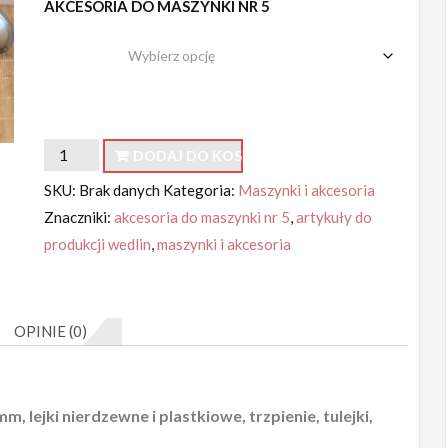
AKCESORIA DO MASZYNKI NR 5
od
elementy
5.00zł
do
44.00zł
ilość
DODAJ DO KOSZYKA
Akcesoria
SKU:
Brak danych
Kategoria:
Maszynki i akcesoria
do
Znaczniki:
akcesoria do maszynki nr 5
,
artykuły do
maszynki
produkcji wedlin
,
maszynki i akcesoria
nr
5
OPINIE (0)
 lejki nierdzewne i plastkiowe, trzpienie, tulejki,