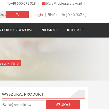
+48 500 091 319
|
biuro@rubi-przyprawy.pl
|
Login
(0)
[ 0 /
0.00ZŁ
]
RTYKUŁY ZBOŻOWE
PROMOCJE
KONTAKT
zynki Nr 5
WYSZUKAJ PRODUKT
Szukaj:
SZUKAJ